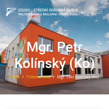
Mgr. Petr
Kolínský (Ko)
Úvod
Třídní učitelé
Mgr. Petr Kolínský (Ko)