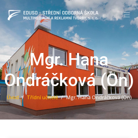
Mgr. Hana
Ondráčková (On)
Úvod
Třídní učitelé
Mgr. Hana Ondráčková (On)