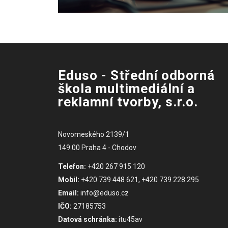
Eduso - Střední odborná
škola multimediální a
reklamní tvorby, s.r.o.
Novomeského 2139/1
149 00 Praha 4 - Chodov
Telefon:
+420 267 915 120
Mobil:
+420 739 448 621, +420 739 228 295
Email:
info@eduso.cz
IČO:
27185753
Datová schránka:
itu45av