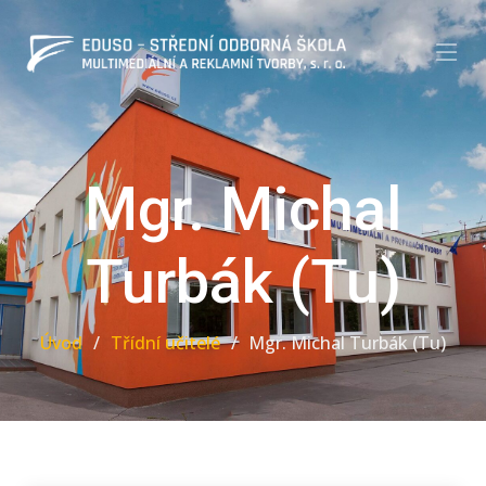
Mgr. Michal
Turbák (Tu)
Úvod
Třídní učitelé
Mgr. Michal Turbák (Tu)