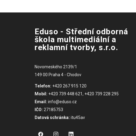
Eduso - Střední odborná
škola multimediální a
reklamní tvorby, s.r.o.
Novomeského 2139/1
149 00 Praha 4 - Chodov
Telefon:
+420 267 915 120
Mobil:
+420 739 448 621, +420 739 228 295
Email:
info@eduso.cz
IČO:
27185753
Datová schránka:
itu45av