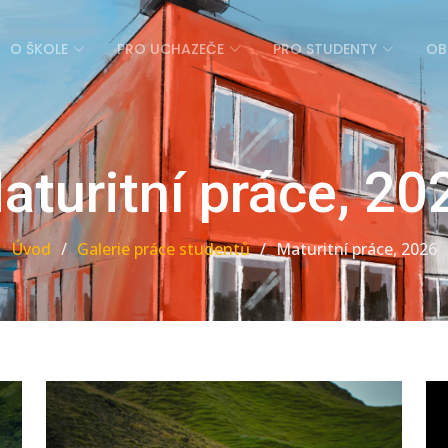
O ŠKOLE
PRO UCHAZEČE
PRO STUDENTY
OB
aturitní práce, 20
Úvod
Galerie práce studentů
Maturitní práce, 2026