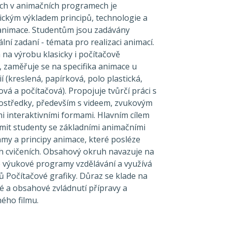
ích v animačních programech je
ickým výkladem principů, technologie a
 animace. Studentům jsou zadávány
ální zadaní - témata pro realizaci animací.
na výrobu klasicky i počítačově
 zaměřuje se na specifika animace u
 (kreslená, papírková, polo plastická,
ová a počítačová). Propojuje tvůrčí práci s
rostředky, především s videem, zvukovým
 interaktivními formami. Hlavním cílem
mit studenty se základními animačními
my a principy animace, které posléze
ých cvičeních. Obsahový okruh navazuje na
é výukové programy vzdělávání a využívá
ů Počítačové grafiky. Důraz se klade na
ké a obsahové zvládnutí přípravy a
ého filmu.