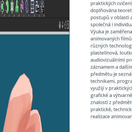
praktických cvičen
doplňována teoret
postupů v oblasti
společná i individu
Výuka je zaměřena 
animovaných filmů,
různých technologií
plastelínová, loutk
audiovizuálními p
záznamem a dalšími
předmětu je sezná
technikami, progra
využijí v praktick
grafické a výtvarn
znalostí z předmět
praktické, technic
realizace animovan