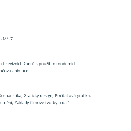
41-M/17
a televizních žánrů s použitím moderních
čítačová animace
cenáristika, Grafický design, Počítačová grafika,
y umění, Základy filmové tvorby a další