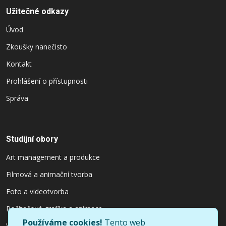
Užitečné odkazy
Úvod
Zkoušky nanečisto
Kontakt
Prohlášení o přístupnosti
Správa
Studijní obory
Art management a produkce
Filmová a animační tvorba
Foto a videotvorba
Počítačová grafika a animace
Používáme cookies!
Tento web
Výtvarnictví a užitý design