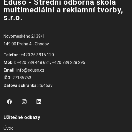
Eduso - Střední odborná škola
multimediální a reklamní tvorby,
s.r.o.
Novomeského 2139/1
149 00 Praha 4 - Chodov
Telefon:
+420 267 915 120
Mobil:
+420 739 448 621, +420 739 228 295
Email:
info@eduso.cz
IČO:
27185753
Datová schránka:
itu45av
Užitečné odkazy
Úvod