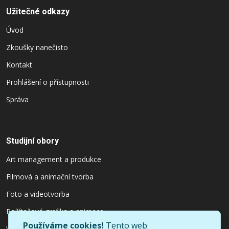
Užitečné odkazy
Úvod
Zkoušky nanečisto
Kontakt
Prohlášení o přístupnosti
Správa
Studijní obory
Art management a produkce
Filmová a animační tvorba
Foto a videotvorba
Počítačová grafika a animace
Používáme cookies!
Tento web
Výtvarnictví a užitý design