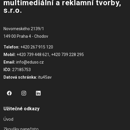
multimediální a reklamní tvorby,
s.r.o.
Novomeského 2139/1
149 00 Praha 4 - Chodov
Telefon:
+420 267 915 120
Mobil:
+420 739 448 621, +420 739 228 295
Email:
info@eduso.cz
IČO:
27185753
Datová schránka:
itu45av
Užitečné odkazy
Úvod
Zkoušky nanečisto