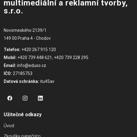
multimediální a reklamní tvorby,
s.r.o.
Novomeského 2139/1
149 00 Praha 4 - Chodov
Telefon:
+420 267 915 120
Mobil:
+420 739 448 621, +420 739 228 295
Email:
info@eduso.cz
IČO:
27185753
Datová schránka:
itu45av
Užitečné odkazy
Úvod
Zkoušky nanečisto