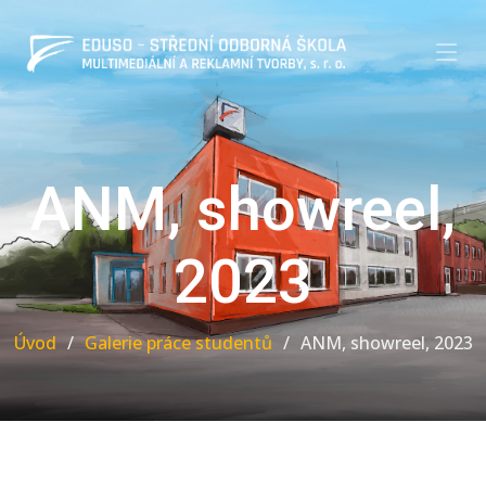
ANM, showreel,
2023
Úvod
Galerie práce studentů
ANM, showreel, 2023