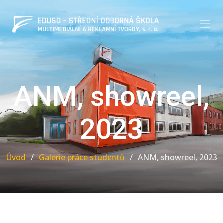
ANM, showreel,
2023
Úvod
Galerie práce studentů
ANM, showreel, 2023