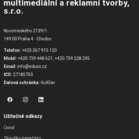
multimediální a reklamní tvorby,
s.r.o.
Novomeského 2139/1
149 00 Praha 4 - Chodov
Telefon:
+420 267 915 120
Mobil:
+420 739 448 621, +420 739 228 295
Email:
info@eduso.cz
IČO:
27185753
Datová schránka:
itu45av
Užitečné odkazy
Úvod
Zkoušky nanečisto