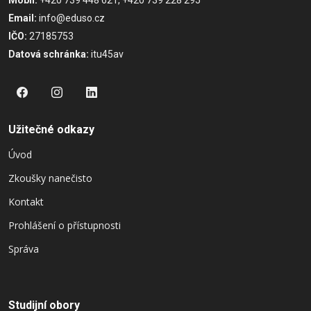
Mobil:
+420 739 448 621, +420 739 228 295
Email:
info@eduso.cz
IČO:
27185753
Datová schránka:
itu45av
Užitečné odkazy
Úvod
Zkoušky nanečisto
Kontakt
Prohlášení o přístupnosti
Správa
Studijní obory