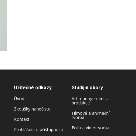
Užitečné odkazy
Studijní obory
Úvod
Art management a
produkce
Zkoušky nanečisto
Filmová a animační
tvorba
Kontakt
Foto a videotvorba
Prohlášení o přístupnosti