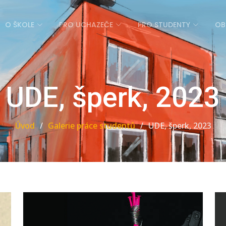
O ŠKOLE
PRO UCHAZEČE
PRO STUDENTY
OB
UDE, šperk, 2023
Úvod
Galerie práce studentů
UDE, šperk, 2023