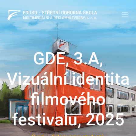
GDE, 3.A,
Vizuální identita
filmového
festivalu, 2025