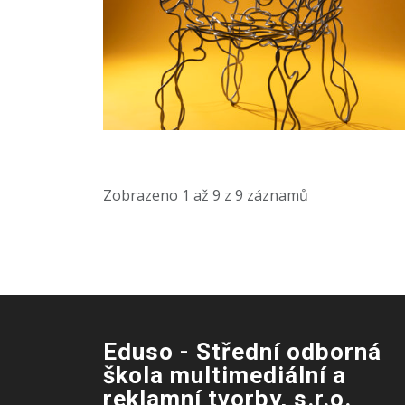
Zobrazeno
1
až
9
z
9
záznamů
Eduso - Střední odborná
škola multimediální a
reklamní tvorby, s.r.o.