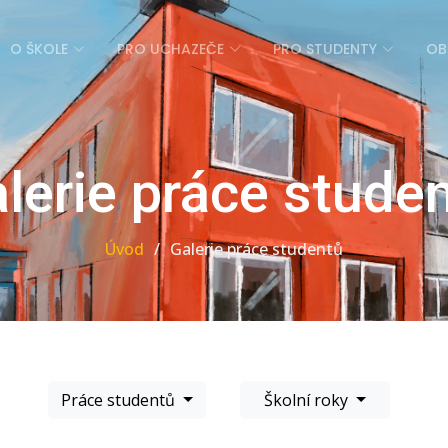
O ŠKOLE
PRO UCHAZEČE
PRO STUDENTY
OB
lerie práce stude
Úvod
Galerie práce studentů
Práce studentů
Školní roky