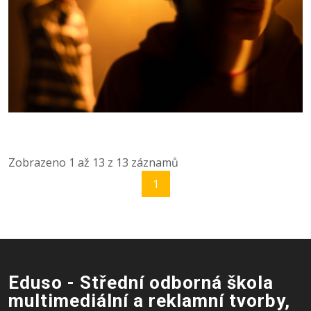
Zobrazeno
1
až
13
z
13
záznamů
1
Eduso - Střední odborná škola
multimediální a reklamní tvorby,