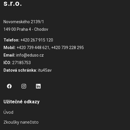
s.r.o.
Novomeského 2139/1
149 00 Praha 4 - Chodov
Telefon:
+420 267 915 120
Mobil:
+420 739 448 621, +420 739 228 295
Email:
info@eduso.cz
IČO:
27185753
Datová schránka:
itu45av
Užitečné odkazy
Úvod
Zkoušky nanečisto