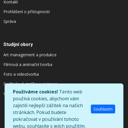
Kontakt
Prohlášení o přístupnosti
Správa
Studijní obory
Art management a produkce
Filmová a animační tvorba
Foto a videotvorba
Počítačová grafika a animace
Používáme cookies!
Tento web
Výtvarnictví a užitý design
používá cookies, abychom vám
zajistili nejlepší zážitek na našich
Souhlasím
stránkách. Pokud budete
pokračovat v používání tohoto
©
Copyright
UpConstruction
All Rights Reserved
webu, souhlasíte s jejich použitím.