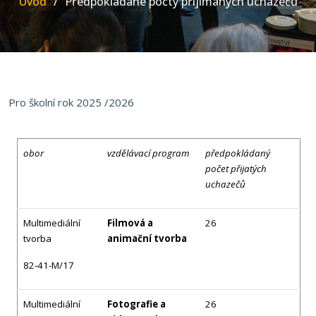
Úvod
Předpokládané počty přijímaných uchazečů
Pro školní rok 2025 /2026
obor
vzdělávací program
předpokládaný
počet přijatých
uchazečů
Multimediální
Filmová a
26
tvorba
animační tvorba
82-41-M/17
Multimediální
Fotografie a
26