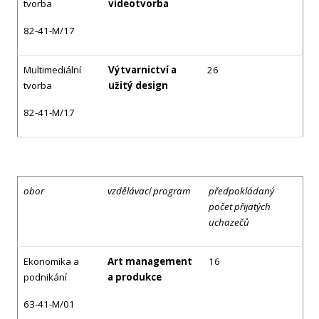
tvorba
videotvorba
82-41-M/17
Multimediální
Výtvarnictví a
26
tvorba
užitý design
82-41-M/17
obor
vzdělávací program
předpokládaný
počet přijatých
uchazečů
Ekonomika a
Art management
16
podnikání
a produkce
63-41-M/01