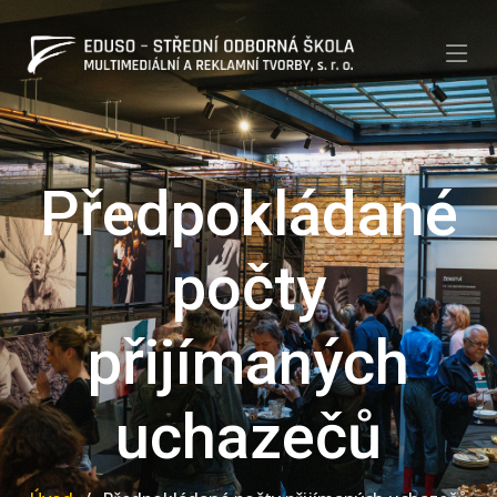
Předpokládané
počty
přijímaných
uchazečů