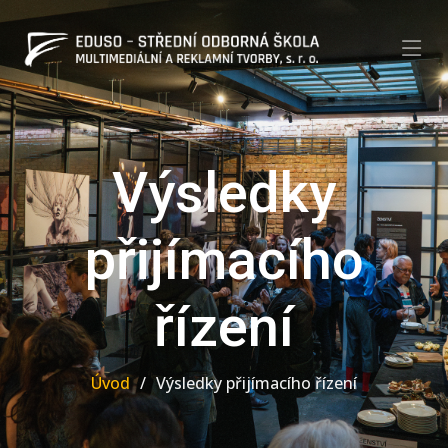
Výsledky
přijímacího
řízení
Úvod
Výsledky přijímacího řízení