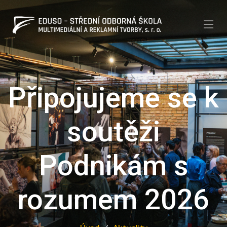
Připojujeme se k
soutěži
Podnikám s
rozumem 2026