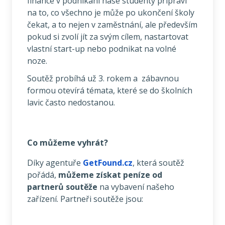
finance v podnikání naše studenty připraví
na to, co všechno je může po ukončení školy
čekat, a to nejen v zaměstnání, ale především
pokud si zvolí jít za svým cílem, nastartovat
vlastní start-up nebo podnikat na volné
noze.
Soutěž probíhá už 3. rokem a
zábavnou
formou otevírá témata, které se do školních
lavic často nedostanou.
Co můžeme vyhrát?
Díky agentuře
GetFound.cz
, která soutěž
pořádá,
můžeme získat peníze od
partnerů soutěže
na vybavení našeho
zařízení. Partneři soutěže jsou: