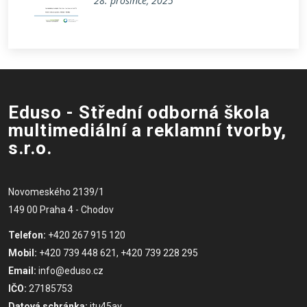
28. prosince, 2025
Eduso - Střední odborná škola
multimediální a reklamní tvorby,
s.r.o.
Novomeského 2139/1
149 00 Praha 4 - Chodov
Telefon:
+420 267 915 120
Mobil:
+420 739 448 621, +420 739 228 295
Email:
info@eduso.cz
IČO:
27185753
Datová schránka:
itu45av