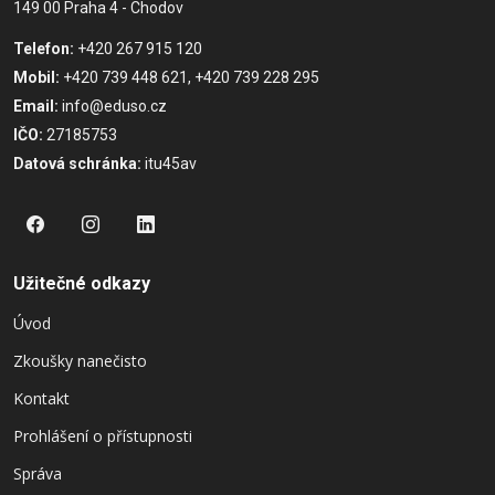
149 00 Praha 4 - Chodov
Telefon:
+420 267 915 120
Mobil:
+420 739 448 621, +420 739 228 295
Email:
info@eduso.cz
IČO:
27185753
Datová schránka:
itu45av
Užitečné odkazy
Úvod
Zkoušky nanečisto
Kontakt
Prohlášení o přístupnosti
Správa