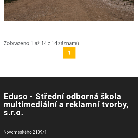
Zobrazeno
1
až
14
z
14
záznamů
1
Eduso - Střední odborná škola
multimediální a reklamní tvorby,
s.r.o.
Novomeského 2139/1