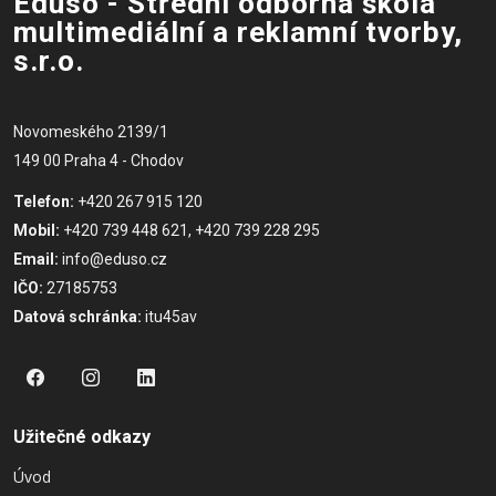
Eduso - Střední odborná škola
multimediální a reklamní tvorby,
s.r.o.
Novomeského 2139/1
149 00 Praha 4 - Chodov
Telefon:
+420 267 915 120
Mobil:
+420 739 448 621, +420 739 228 295
Email:
info@eduso.cz
IČO:
27185753
Datová schránka:
itu45av
Užitečné odkazy
Úvod