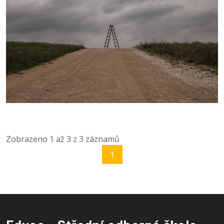
Zobrazeno
1
až
3
z
3
záznamů
1