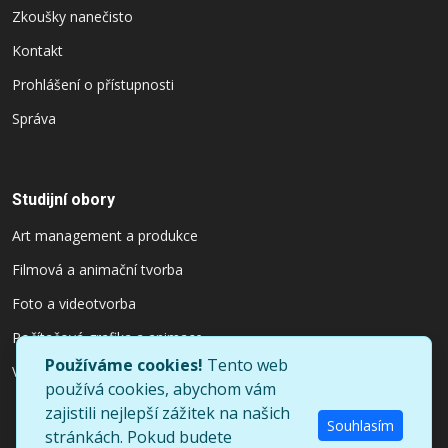
Zkoušky nanečisto
Kontakt
Prohlášení o přístupnosti
Správa
Studijní obory
Art management a produkce
Filmová a animační tvorba
Foto a videotvorba
Počítačová grafika a animace
Používáme cookies!
Tento web
Výtvarnictví a užitý design
používá cookies, abychom vám
zajistili nejlepší zážitek na našich
Souhlasím
stránkách. Pokud budete