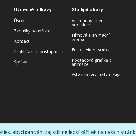
Užitečné odkazy
Studijní obory
Úvod
Art management a
produkce
Zkoušky nanečisto
Filmová a animační
tvorba
Kontakt
Foto a videotvorba
Prohlášení o přístupnosti
Počítačová grafika a
Správa
animace
Výtvarnictví a užitý design
ies, abychom vám zajistili nejlepší zážitek na našich strán