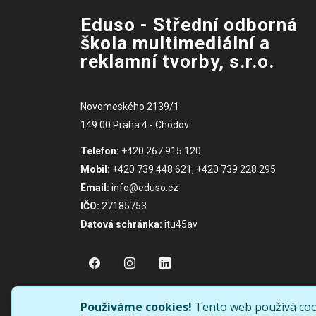
Eduso - Střední odborná
škola multimediální a
reklamní tvorby, s.r.o.
Novomeského 2139/1
149 00 Praha 4 - Chodov
Telefon:
+420 267 915 120
Mobil:
+420 739 448 621, +420 739 228 295
Email:
info@eduso.cz
IČO:
27185753
Datová schránka:
itu45av
Používáme cookies!
Tento web používá cook