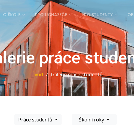
O ŠKOLE
PRO UCHAZEČE
PRO STUDENTY
OB
lerie práce stude
Úvod
Galerie práce studentů
Práce studentů
Školní roky